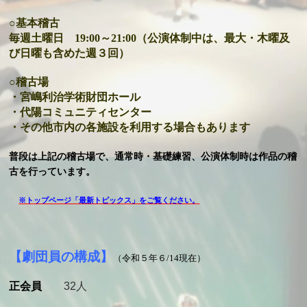
○基本稽古
毎週土曜日 19:00～21:00（公演体制中は、最大・木曜及
び日曜も含めた週３回）
○稽古場
・
宮嶋利治学術財団ホール
・代陽コミュニティセンター
・その他市内の各施設を利用する場合もあります
普段は上記の稽古場で、通常時・基礎練習、公演体制時は作品の稽
。
古を行っています
※トップページ「最新トピックス」をご覧ください。
【劇団員の構成】
（
令和５年６/14現在）
正会員
32
人