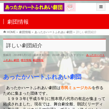
劇団情報
HOME
»
劇団情報
»
あったかハートふれあい劇団
»
詳しい劇団紹介
詳しい劇団紹介
投稿日 : 2018年5月15日
最終更新日時 : 2024年4月1日
カテゴリー :
あったかハート
ふれあい劇団
,
稽古情報
,
劇団情報
あったかハートふれあい劇団
市民ミュージカル
あったかハートふれあい劇団は
を作る
ため
に
集まった団体です。
１９９３年(平成５年)に熊本県八代市の有志が集まって
結成されました。現在では、舞台劇全般、朗読(リーディ