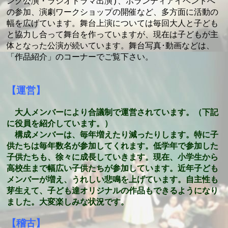
ング公演・ラジオドラマ出演)、ボランティアイベントへ
の参加、演劇ワークショップの開催など、多方面に活動の
幅を広げています。舞台上演については毎回大人と子ども
と協力し合って舞台を作っていますが、現在は子どもが主
体となった公演が続いています。舞台写真･動画などは、
「作品紹介」のコーナーでご覧下さい。
【運営】
大人メンバーにより合議制で運営されています。（下記
に役員を紹介しています。）
構成メンバーは、毎年増えたり減ったりします。特に子
供たちは毎年数名が参加してくれます。低学年で参加した
子供たちも、徐々に成長していきます。
現在、小学生から
高校生まで幅広い子供たちが参加しています。近年子ども
メンバーが増え、うれしい悲鳴を上げています。自主性も
芽生えて、子ども達オリジナルの作品もできるようになり
ました。大変楽しみな状況です。
【稽古】