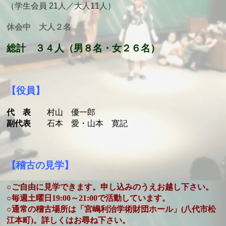
（学生会員 21人／大人11人）
休会中 大人２名
総計 ３４人（男８名・女２６名）
【役員】
代 表
村山 優一郎
副代表
石本 愛・山本 寛記
【稽古の見学】
○ご自由に見学できます。申し込みのうえお越し下さい。
○毎週土曜日19:00～21:00で活動しています。
○通常の稽古場所は「宮嶋利治学術財団ホール」(八代市松
江本町)。詳しくはお尋ね下さい。